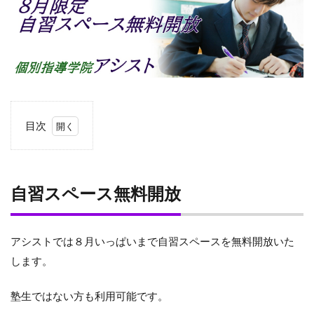
目次
1
自
習
ス
自習スペース無料開放
ペ
ー
ス
無
アシストでは８月いっぱいまで自習スペースを無料開放いた
料
します。
開
放
塾生ではない方も利用可能です。
1.1