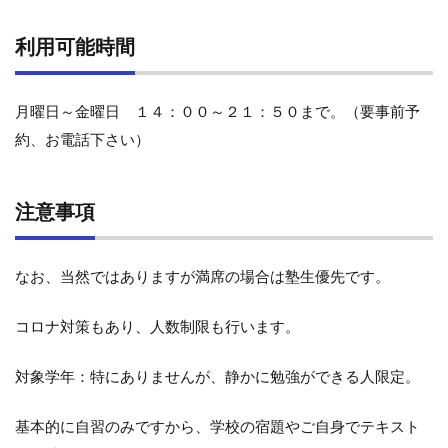
利用
可能
利用可能時間
時間
1.2
注意
月曜日～金曜日 １４：００～２１：５０まで。（要事前予
事項
約、お電話下さい）
1.2.1
無料で
できる
注意事項
こと
1.3
電話
なお、当然ではありますが満席の場合は塾生優先です。
での
お問
い合
コロナ対策もあり、人数制限も行います。
わせ
1.4
対象学年：特にありませんが、静かに勉強ができる人限定。
アク
セス
基本的に自習のみですから、学校の宿題やご自身でテキスト