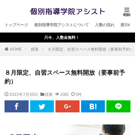
トップページ
個別指導学院アシストについて
入塾の流れ
授業料
只今、入塾金無料！
HOME
授業
８月限定、自習スペース無料開放（要事前予約）
８月限定、自習スペース無料開放（要事前予
約）
2022年7月30日
授業
20回
0件